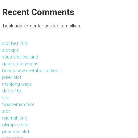
Recent Comments
Tidak ada komentar untuk ditampilkan.
slot bet 200
slot qris
situs slot thailand
gates of olympus
bonus new member to kecil
joker slot
mahjong ways
depo 10k
slot
Spaceman Slot
slot
rajamahjong
olympus slot
princess slot