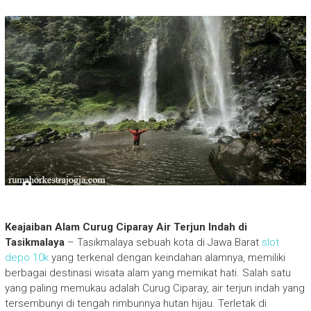
Keajaiban Alam Curug Ciparay Air Terjun Indah di
Tasikmalaya
– Tasikmalaya sebuah kota di Jawa Barat
slot
depo 10k
yang terkenal dengan keindahan alamnya, memiliki
berbagai destinasi wisata alam yang memikat hati. Salah satu
yang paling memukau adalah Curug Ciparay, air terjun indah yang
tersembunyi di tengah rimbunnya hutan hijau. Terletak di