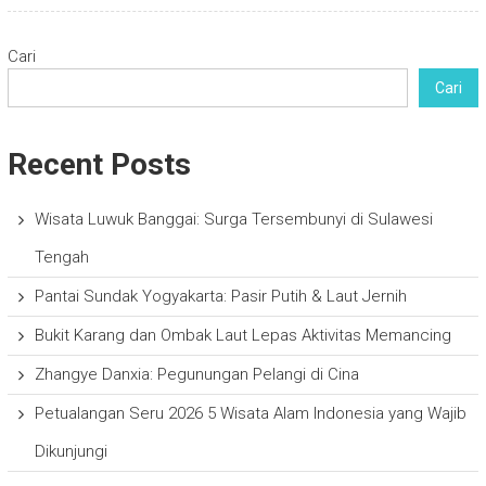
Cari
Cari
Recent Posts
Wisata Luwuk Banggai: Surga Tersembunyi di Sulawesi
Tengah
Pantai Sundak Yogyakarta: Pasir Putih & Laut Jernih
Bukit Karang dan Ombak Laut Lepas Aktivitas Memancing
Zhangye Danxia: Pegunungan Pelangi di Cina
Petualangan Seru 2026 5 Wisata Alam Indonesia yang Wajib
Dikunjungi