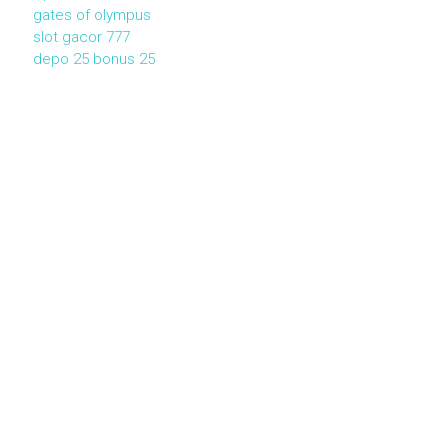
gates of olympus
slot gacor 777
depo 25 bonus 25