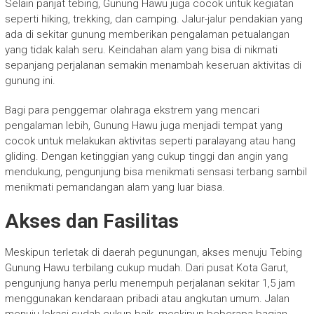
Selain panjat tebing, Gunung Hawu juga cocok untuk kegiatan
seperti hiking, trekking, dan camping. Jalur-jalur pendakian yang
ada di sekitar gunung memberikan pengalaman petualangan
yang tidak kalah seru. Keindahan alam yang bisa di nikmati
sepanjang perjalanan semakin menambah keseruan aktivitas di
gunung ini.
Bagi para penggemar olahraga ekstrem yang mencari
pengalaman lebih, Gunung Hawu juga menjadi tempat yang
cocok untuk melakukan aktivitas seperti paralayang atau hang
gliding. Dengan ketinggian yang cukup tinggi dan angin yang
mendukung, pengunjung bisa menikmati sensasi terbang sambil
menikmati pemandangan alam yang luar biasa.
Akses dan Fasilitas
Meskipun terletak di daerah pegunungan, akses menuju Tebing
Gunung Hawu terbilang cukup mudah. Dari pusat Kota Garut,
pengunjung hanya perlu menempuh perjalanan sekitar 1,5 jam
menggunakan kendaraan pribadi atau angkutan umum. Jalan