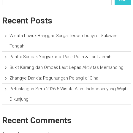
Recent Posts
Wisata Luwuk Banggai: Surga Tersembunyi di Sulawesi
Tengah
Pantai Sundak Yogyakarta: Pasir Putih & Laut Jernih
Bukit Karang dan Ombak Laut Lepas Aktivitas Memancing
Zhangye Danxia: Pegunungan Pelangi di Cina
Petualangan Seru 2026 5 Wisata Alam Indonesia yang Wajib
Dikunjungi
Recent Comments