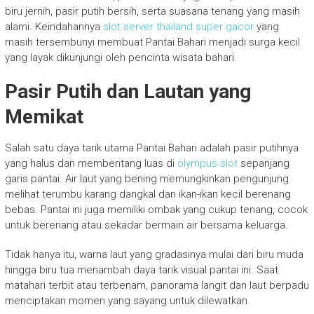
biru jernih, pasir putih bersih, serta suasana tenang yang masih
alami. Keindahannya
slot server thailand super gacor
yang
masih tersembunyi membuat Pantai Bahari menjadi surga kecil
yang layak dikunjungi oleh pencinta wisata bahari.
Pasir Putih dan Lautan yang
Memikat
Salah satu daya tarik utama Pantai Bahari adalah pasir putihnya
yang halus dan membentang luas di
olympus slot
sepanjang
garis pantai. Air laut yang bening memungkinkan pengunjung
melihat terumbu karang dangkal dan ikan-ikan kecil berenang
bebas. Pantai ini juga memiliki ombak yang cukup tenang, cocok
untuk berenang atau sekadar bermain air bersama keluarga.
Tidak hanya itu, warna laut yang gradasinya mulai dari biru muda
hingga biru tua menambah daya tarik visual pantai ini. Saat
matahari terbit atau terbenam, panorama langit dan laut berpadu
menciptakan momen yang sayang untuk dilewatkan.